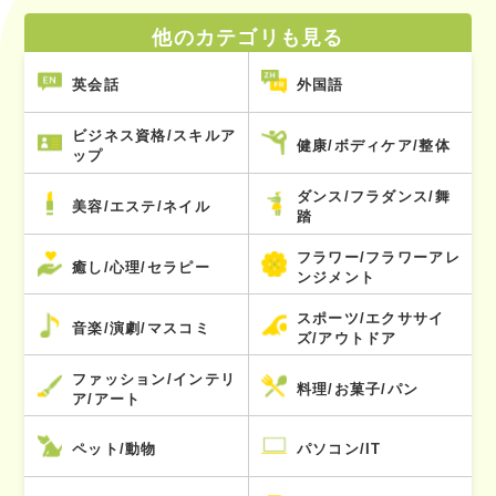
他のカテゴリも見る
英会話
外国語
ビジネス資格/スキルア
健康/ボディケア/整体
ップ
ダンス/フラダンス/舞
美容/エステ/ネイル
踏
フラワー/フラワーアレ
癒し/心理/セラピー
ンジメント
スポーツ/エクササイ
音楽/演劇/マスコミ
ズ/アウトドア
ファッション/インテリ
料理/お菓子/パン
ア/アート
ペット/動物
パソコン/IT