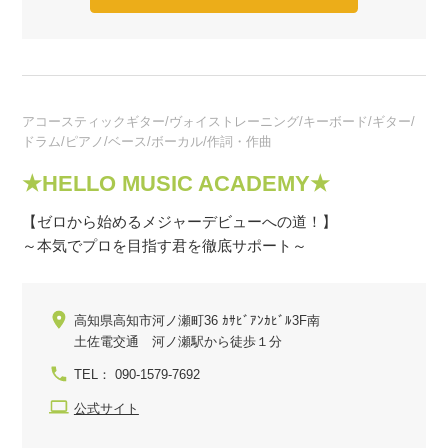
アコースティックギター/ヴォイストレーニング/キーボード/ギター/
ドラム/ピアノ/ベース/ボーカル/作詞・作曲
★HELLO MUSIC ACADEMY★
【ゼロから始めるメジャーデビューへの道！】
～本気でプロを目指す君を徹底サポート～
高知県高知市河ノ瀬町36 ｶｻﾋﾞｱﾝｶﾋﾞﾙ3F南
土佐電交通 河ノ瀬駅から徒歩１分
TEL： 090-1579-7692
公式サイト