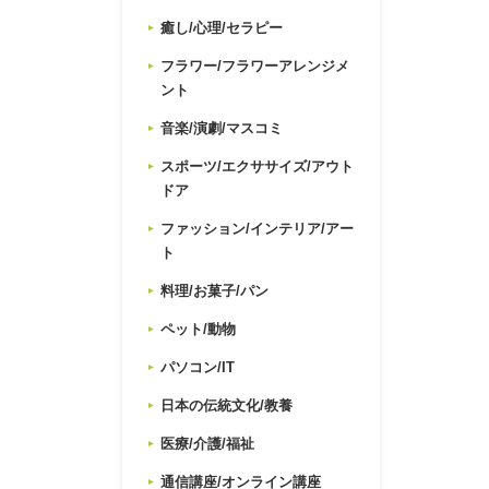
癒し/心理/セラピー
フラワー/フラワーアレンジメ
ント
音楽/演劇/マスコミ
スポーツ/エクササイズ/アウト
ドア
ファッション/インテリア/アー
ト
料理/お菓子/パン
ペット/動物
パソコン/IT
日本の伝統文化/教養
医療/介護/福祉
通信講座/オンライン講座