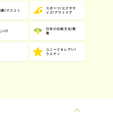
スポーツ/エクササ
演劇/マスコミ
イズ/アウトドア
日本の伝統文化/教
ン/IT
養
ユニーク＆レア/バ
ラエティ