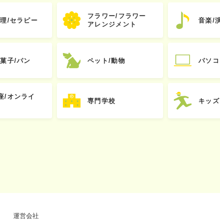
フラワー/フラワー
心理/セラピー
音楽/
アレンジメント
お菓子/パン
ペット/動物
パソコ
座/オンライ
専門学校
キッズ
運営会社