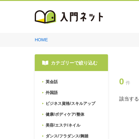
HOME
カテゴリーで絞り込む
0
英会話
件
外国語
該当する
ビジネス資格/スキルアップ
健康/ボディケア/整体
美容/エステ/ネイル
ダンス/フラダンス/舞踏