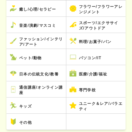
フラワー/フラワーアレ
癒し/心理/セラピー
ンジメント
スポーツ/エクササイ
音楽/演劇/マスコミ
ズ/アウトドア
ファッション/インテリ
料理/お菓子/パン
ア/アート
ペット/動物
パソコン/IT
日本の伝統文化/教養
医療/介護/福祉
通信講座/オンライン講
専門学校
座
ユニーク＆レア/バラエ
キッズ
ティ
その他