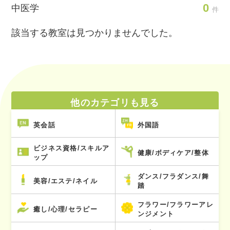
0
中医学
件
該当する教室は見つかりませんでした。
他のカテゴリも見る
英会話
外国語
ビジネス資格/スキルア
健康/ボディケア/整体
ップ
ダンス/フラダンス/舞
美容/エステ/ネイル
踏
フラワー/フラワーアレ
癒し/心理/セラピー
ンジメント