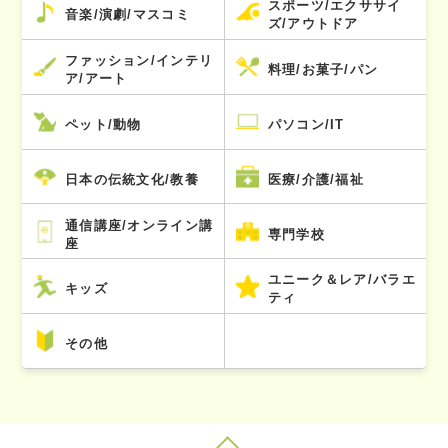
スポーツ/エクササイ
音楽/演劇/マスコミ
ズ/アウトドア
ファッション/インテリ
料理/お菓子/パン
ア/アート
ペット/動物
パソコン/IT
日本の伝統文化/教養
医療/介護/福祉
通信講座/オンライン講
専門学校
座
ユニーク＆レア/バラエ
キッズ
ティ
その他