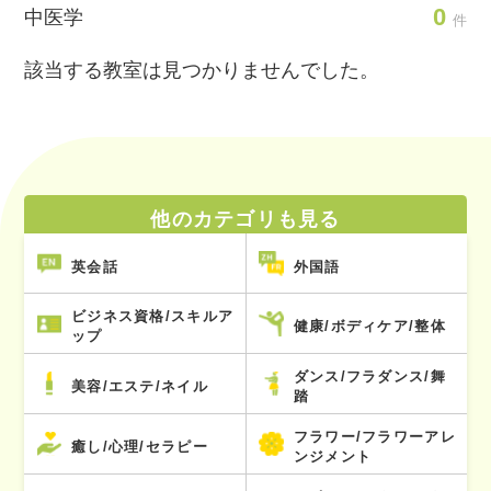
0
中医学
件
該当する教室は見つかりませんでした。
他のカテゴリも見る
英会話
外国語
ビジネス資格/スキルア
健康/ボディケア/整体
ップ
ダンス/フラダンス/舞
美容/エステ/ネイル
踏
フラワー/フラワーアレ
癒し/心理/セラピー
ンジメント