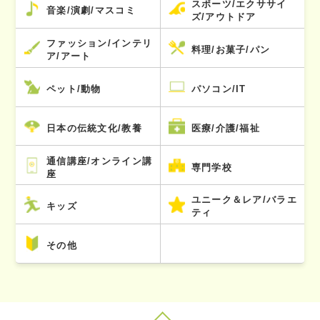
スポーツ/エクササイ
音楽/演劇/マスコミ
ズ/アウトドア
ファッション/インテリ
料理/お菓子/パン
ア/アート
ペット/動物
パソコン/IT
日本の伝統文化/教養
医療/介護/福祉
通信講座/オンライン講
専門学校
座
ユニーク＆レア/バラエ
キッズ
ティ
その他