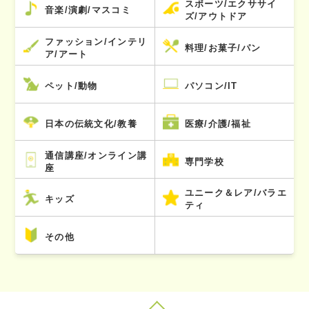
スポーツ/エクササイ
音楽/演劇/マスコミ
ズ/アウトドア
ファッション/インテリ
料理/お菓子/パン
ア/アート
ペット/動物
パソコン/IT
日本の伝統文化/教養
医療/介護/福祉
通信講座/オンライン講
専門学校
座
ユニーク＆レア/バラエ
キッズ
ティ
その他