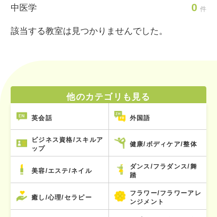
0
中医学
件
該当する教室は見つかりませんでした。
他のカテゴリも見る
英会話
外国語
ビジネス資格/スキルア
健康/ボディケア/整体
ップ
ダンス/フラダンス/舞
美容/エステ/ネイル
踏
フラワー/フラワーアレ
癒し/心理/セラピー
ンジメント