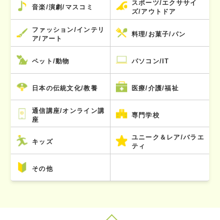
スポーツ/エクササイ
音楽/演劇/マスコミ
ズ/アウトドア
ファッション/インテリ
料理/お菓子/パン
ア/アート
ペット/動物
パソコン/IT
日本の伝統文化/教養
医療/介護/福祉
通信講座/オンライン講
専門学校
座
ユニーク＆レア/バラエ
キッズ
ティ
その他