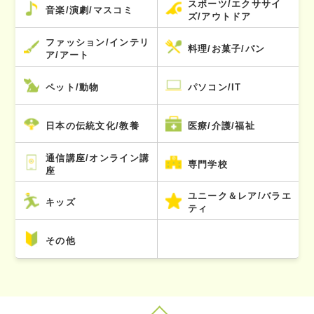
スポーツ/エクササイ
音楽/演劇/マスコミ
ズ/アウトドア
ファッション/インテリ
料理/お菓子/パン
ア/アート
ペット/動物
パソコン/IT
日本の伝統文化/教養
医療/介護/福祉
通信講座/オンライン講
専門学校
座
ユニーク＆レア/バラエ
キッズ
ティ
その他