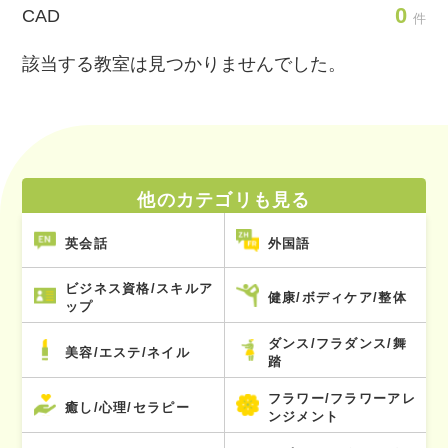
0
CAD
件
該当する教室は見つかりませんでした。
他のカテゴリも見る
英会話
外国語
ビジネス資格/スキルア
健康/ボディケア/整体
ップ
ダンス/フラダンス/舞
美容/エステ/ネイル
踏
フラワー/フラワーアレ
癒し/心理/セラピー
ンジメント