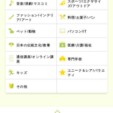
スポーツ/エクササイ
音楽/演劇/マスコミ
ズ/アウトドア
ファッション/インテリ
料理/お菓子/パン
ア/アート
ペット/動物
パソコン/IT
日本の伝統文化/教養
医療/介護/福祉
通信講座/オンライン講
専門学校
座
ユニーク＆レア/バラエ
キッズ
ティ
その他