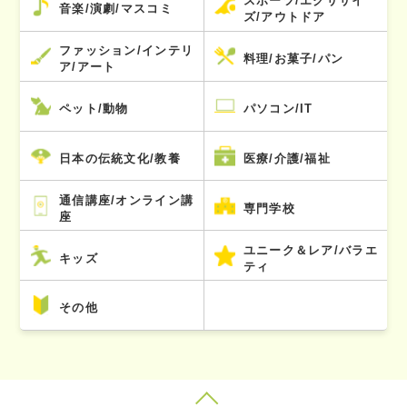
スポーツ/エクササイ
音楽/演劇/マスコミ
ズ/アウトドア
ファッション/インテリ
料理/お菓子/パン
ア/アート
ペット/動物
パソコン/IT
日本の伝統文化/教養
医療/介護/福祉
通信講座/オンライン講
専門学校
座
ユニーク＆レア/バラエ
キッズ
ティ
その他