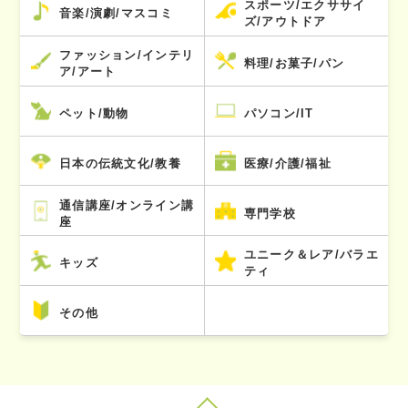
スポーツ/エクササイ
音楽/演劇/マスコミ
ズ/アウトドア
ファッション/インテリ
料理/お菓子/パン
ア/アート
ペット/動物
パソコン/IT
日本の伝統文化/教養
医療/介護/福祉
通信講座/オンライン講
専門学校
座
ユニーク＆レア/バラエ
キッズ
ティ
その他