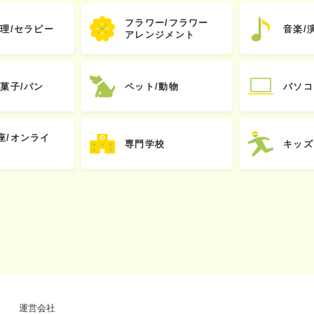
フラワー/フラワー
心理/セラピー
音楽/
アレンジメント
お菓子/パン
ペット/動物
パソコ
座/オンライ
専門学校
キッズ
運営会社