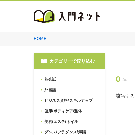
HOME
カテゴリーで絞り込む
0
英会話
件
外国語
該当する
ビジネス資格/スキルアップ
健康/ボディケア/整体
美容/エステ/ネイル
ダンス/フラダンス/舞踏