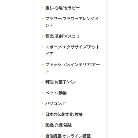
癒し/心理/セラピー
フラワー/フラワーアレンジメ
ント
音楽/演劇/マスコミ
スポーツ/エクササイズ/アウト
ドア
ファッション/インテリア/アー
ト
料理/お菓子/パン
ペット/動物
パソコン/IT
日本の伝統文化/教養
医療/介護/福祉
通信講座/オンライン講座