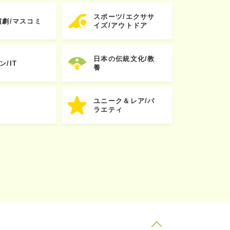
スポーツ/エクササ
演劇/マスコミ
イズ/アウトドア
日本の伝統文化/教
ン/IT
養
ユニーク＆レア/バ
ラエティ