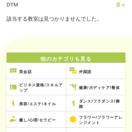
0
DTM
件
該当する教室は見つかりませんでした。
他のカテゴリも見る
英会話
外国語
ビジネス資格/スキルア
健康/ボディケア/整体
ップ
ダンス/フラダンス/舞
美容/エステ/ネイル
踏
フラワー/フラワーアレ
癒し/心理/セラピー
ンジメント