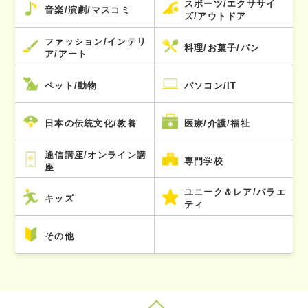
スポーツ/エクササイ
音楽/演劇/マスコミ
ズ/アウトドア
ファッション/インテリ
料理/お菓子/パン
ア/アート
ペット/動物
パソコン/IT
日本の伝統文化/教養
医療/介護/福祉
通信講座/オンライン講
専門学校
座
ユニーク＆レア/バラエ
キッズ
ティ
その他