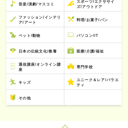
スポーツ/エクササイ
音楽/演劇/マスコミ
ズ/アウトドア
ファッション/インテリ
料理/お菓子/パン
ア/アート
ペット/動物
パソコン/IT
日本の伝統文化/教養
医療/介護/福祉
通信講座/オンライン講
専門学校
座
ユニーク＆レア/バラエ
キッズ
ティ
その他