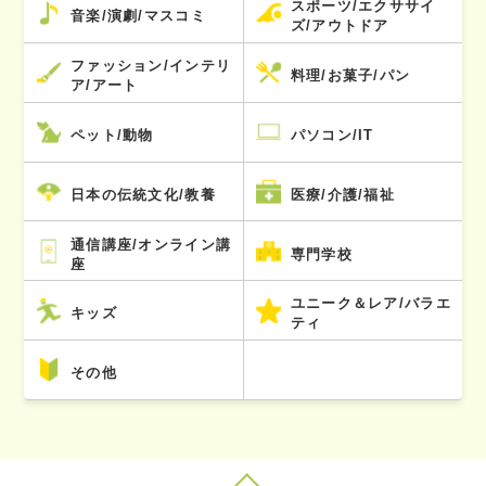
スポーツ/エクササイ
音楽/演劇/マスコミ
ズ/アウトドア
ファッション/インテリ
料理/お菓子/パン
ア/アート
ペット/動物
パソコン/IT
日本の伝統文化/教養
医療/介護/福祉
通信講座/オンライン講
専門学校
座
ユニーク＆レア/バラエ
キッズ
ティ
その他