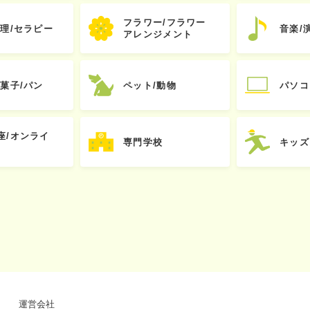
フラワー/フラワー
心理/セラピー
音楽/
アレンジメント
お菓子/パン
ペット/動物
パソコ
座/オンライ
専門学校
キッズ
運営会社