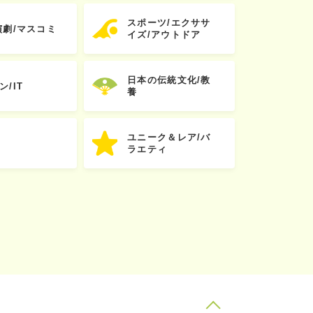
スポーツ/エクササ
演劇/マスコミ
イズ/アウトドア
日本の伝統文化/教
ン/IT
養
ユニーク＆レア/バ
ラエティ