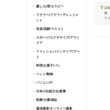
癒し/心理/セラピー
広島
階
フラワー/フラワーアレンジメ
ア
ント
音楽/演劇/マスコミ
スポーツ/エクササイズ/アウト
ドア
ファッション/インテリア/アー
ト
料理/お菓子/パン
ペット/動物
パソコン/IT
日本の伝統文化/教養
医療/介護/福祉
通信講座/オンライン講座