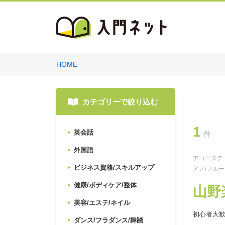
HOME
カテゴリーで絞り込む
1
英会話
件
外国語
アコースティ
ビジネス資格/スキルアップ
アノ/フルー
健康/ボディケア/整体
山野
美容/エステ/ネイル
初心者大歓
ダンス/フラダンス/舞踏