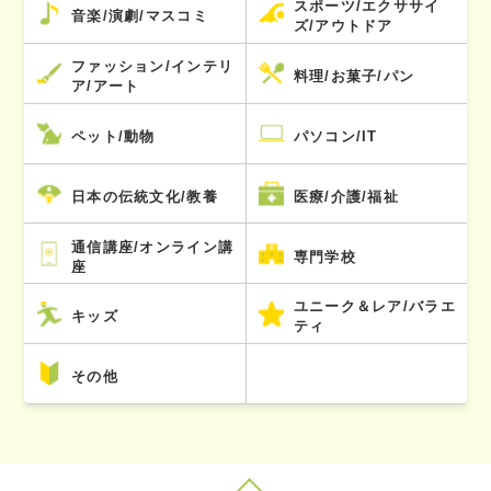
スポーツ/エクササイ
音楽/演劇/マスコミ
ズ/アウトドア
ファッション/インテリ
料理/お菓子/パン
ア/アート
ペット/動物
パソコン/IT
日本の伝統文化/教養
医療/介護/福祉
通信講座/オンライン講
専門学校
座
ユニーク＆レア/バラエ
キッズ
ティ
その他