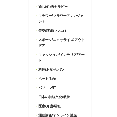
癒し/心理/セラピー
フラワー/フラワーアレンジメ
ント
音楽/演劇/マスコミ
スポーツ/エクササイズ/アウト
ドア
ファッション/インテリア/アー
ト
料理/お菓子/パン
ペット/動物
パソコン/IT
日本の伝統文化/教養
医療/介護/福祉
通信講座/オンライン講座