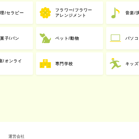
フラワー/フラワー
心理/セラピー
音楽/
アレンジメント
お菓子/パン
ペット/動物
パソコ
座/オンライ
専門学校
キッズ
運営会社