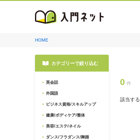
HOME
カテゴリーで絞り込む
0
英会話
件
外国語
該当する
ビジネス資格/スキルアップ
健康/ボディケア/整体
美容/エステ/ネイル
ダンス/フラダンス/舞踏