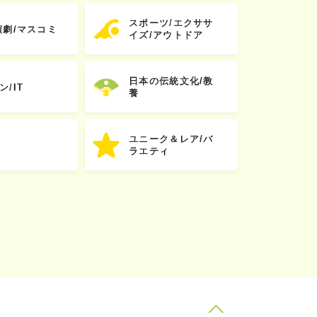
スポーツ/エクササ
演劇/マスコミ
イズ/アウトドア
日本の伝統文化/教
ン/IT
養
ユニーク＆レア/バ
ラエティ