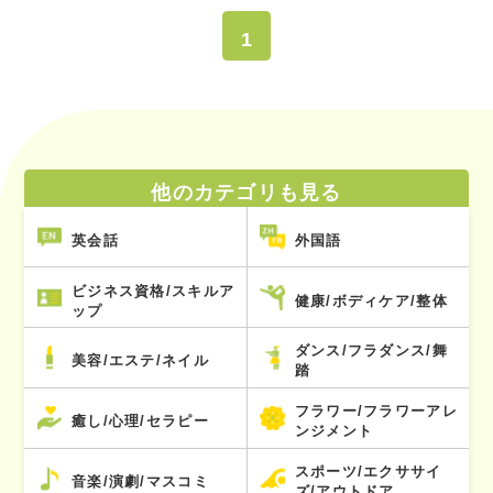
1
他のカテゴリも見る
英会話
外国語
ビジネス資格/スキルア
健康/ボディケア/整体
ップ
ダンス/フラダンス/舞
美容/エステ/ネイル
踏
フラワー/フラワーアレ
癒し/心理/セラピー
ンジメント
スポーツ/エクササイ
音楽/演劇/マスコミ
ズ/アウトドア