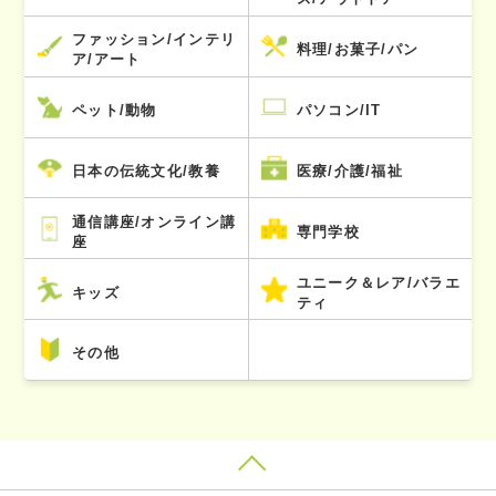
ファッション/インテリ
料理/お菓子/パン
ア/アート
ペット/動物
パソコン/IT
日本の伝統文化/教養
医療/介護/福祉
通信講座/オンライン講
専門学校
座
ユニーク＆レア/バラエ
キッズ
ティ
その他