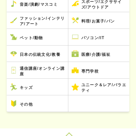
スポーツ/エクササイ
音楽/演劇/マスコミ
ズ/アウトドア
ファッション/インテリ
料理/お菓子/パン
ア/アート
ペット/動物
パソコン/IT
日本の伝統文化/教養
医療/介護/福祉
通信講座/オンライン講
専門学校
座
ユニーク＆レア/バラエ
キッズ
ティ
その他