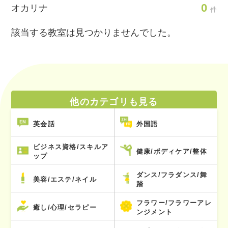
0
オカリナ
件
該当する教室は見つかりませんでした。
他のカテゴリも見る
英会話
外国語
ビジネス資格/スキルア
健康/ボディケア/整体
ップ
ダンス/フラダンス/舞
美容/エステ/ネイル
踏
フラワー/フラワーアレ
癒し/心理/セラピー
ンジメント