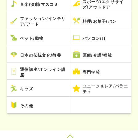
スポーツ/エクササイ
音楽/演劇/マスコミ
ズ/アウトドア
ファッション/インテリ
料理/お菓子/パン
ア/アート
ペット/動物
パソコン/IT
日本の伝統文化/教養
医療/介護/福祉
通信講座/オンライン講
専門学校
座
ユニーク＆レア/バラエ
キッズ
ティ
その他