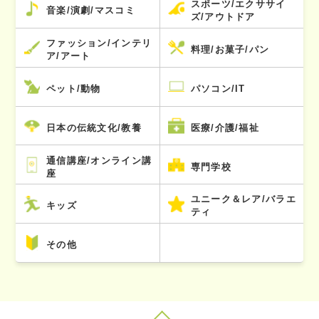
スポーツ/エクササイ
音楽/演劇/マスコミ
ズ/アウトドア
ファッション/インテリ
料理/お菓子/パン
ア/アート
ペット/動物
パソコン/IT
日本の伝統文化/教養
医療/介護/福祉
通信講座/オンライン講
専門学校
座
ユニーク＆レア/バラエ
キッズ
ティ
その他