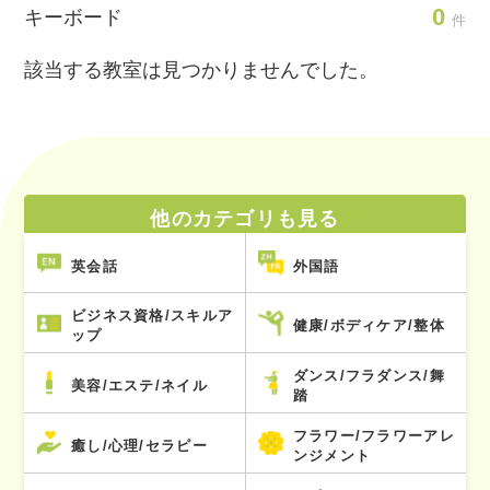
0
キーボード
件
該当する教室は見つかりませんでした。
他のカテゴリも見る
英会話
外国語
ビジネス資格/スキルア
健康/ボディケア/整体
ップ
ダンス/フラダンス/舞
美容/エステ/ネイル
踏
フラワー/フラワーアレ
癒し/心理/セラピー
ンジメント