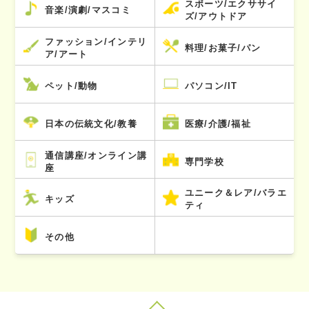
スポーツ/エクササイ
音楽/演劇/マスコミ
ズ/アウトドア
ファッション/インテリ
料理/お菓子/パン
ア/アート
ペット/動物
パソコン/IT
日本の伝統文化/教養
医療/介護/福祉
通信講座/オンライン講
専門学校
座
ユニーク＆レア/バラエ
キッズ
ティ
その他