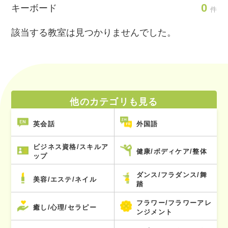
0
キーボード
件
該当する教室は見つかりませんでした。
他のカテゴリも見る
英会話
外国語
ビジネス資格/スキルア
健康/ボディケア/整体
ップ
ダンス/フラダンス/舞
美容/エステ/ネイル
踏
フラワー/フラワーアレ
癒し/心理/セラピー
ンジメント