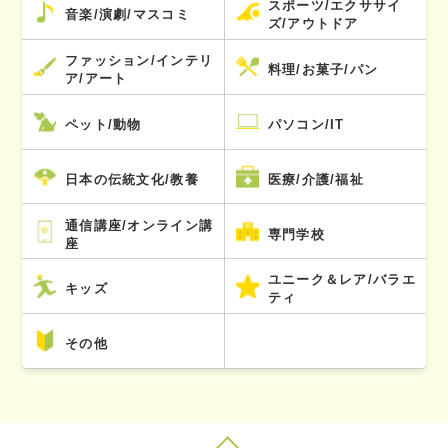
スポーツ/エクササイ
音楽/演劇/マスコミ
ズ/アウトドア
ファッション/インテリ
料理/お菓子/パン
ア/アート
ペット/動物
パソコン/IT
日本の伝統文化/教養
医療/介護/福祉
通信講座/オンライン講
専門学校
座
ユニーク＆レア/バラエ
キッズ
ティ
その他