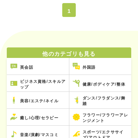
1
他のカテゴリも見る
英会話
外国語
ビジネス資格/スキルア
健康/ボディケア/整体
ップ
ダンス/フラダンス/舞
美容/エステ/ネイル
踏
フラワー/フラワーアレ
癒し/心理/セラピー
ンジメント
スポーツ/エクササイ
音楽/演劇/マスコミ
ズ/アウトドア