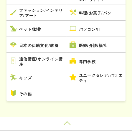
ファッション/インテリ
料理/お菓子/パン
ア/アート
ペット/動物
パソコン/IT
日本の伝統文化/教養
医療/介護/福祉
通信講座/オンライン講
専門学校
座
ユニーク＆レア/バラエ
キッズ
ティ
その他