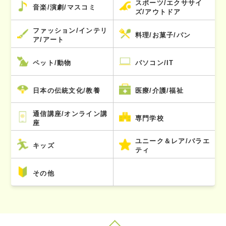
スポーツ/エクササイ
音楽/演劇/マスコミ
ズ/アウトドア
ファッション/インテリ
料理/お菓子/パン
ア/アート
ペット/動物
パソコン/IT
日本の伝統文化/教養
医療/介護/福祉
通信講座/オンライン講
専門学校
座
ユニーク＆レア/バラエ
キッズ
ティ
その他