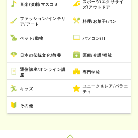
スポーツ/エクササイ
音楽/演劇/マスコミ
ズ/アウトドア
ファッション/インテリ
料理/お菓子/パン
ア/アート
ペット/動物
パソコン/IT
日本の伝統文化/教養
医療/介護/福祉
通信講座/オンライン講
専門学校
座
ユニーク＆レア/バラエ
キッズ
ティ
その他