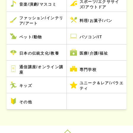
スポーツ/エクササイ
音楽/演劇/マスコミ
ズ/アウトドア
ファッション/インテリ
料理/お菓子/パン
ア/アート
ペット/動物
パソコン/IT
日本の伝統文化/教養
医療/介護/福祉
通信講座/オンライン講
専門学校
座
ユニーク＆レア/バラエ
キッズ
ティ
その他