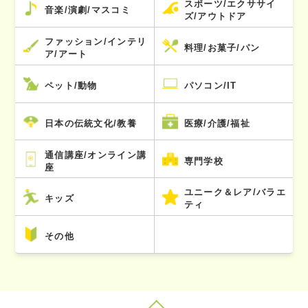
スポーツ/エクササイ
音楽/演劇/マスコミ
ズ/アウトドア
ファッション/インテリ
料理/お菓子/パン
ア/アート
ペット/動物
パソコン/IT
日本の伝統文化/教養
医療/介護/福祉
通信講座/オンライン講
専門学校
座
ユニーク＆レア/バラエ
キッズ
ティ
その他