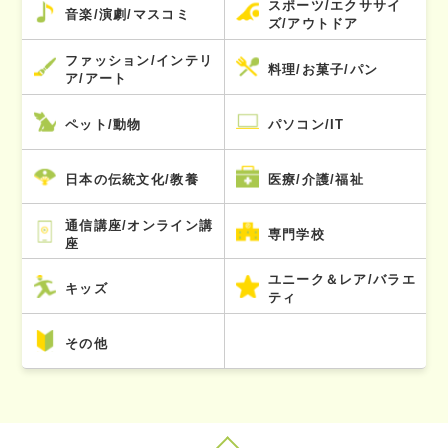
スポーツ/エクササイ
音楽/演劇/マスコミ
ズ/アウトドア
ファッション/インテリ
料理/お菓子/パン
ア/アート
ペット/動物
パソコン/IT
日本の伝統文化/教養
医療/介護/福祉
通信講座/オンライン講
専門学校
座
ユニーク＆レア/バラエ
キッズ
ティ
その他