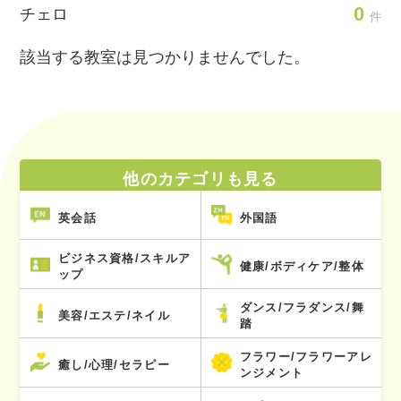
0
チェロ
件
該当する教室は見つかりませんでした。
他のカテゴリも見る
英会話
外国語
ビジネス資格/スキルア
健康/ボディケア/整体
ップ
ダンス/フラダンス/舞
美容/エステ/ネイル
踏
フラワー/フラワーアレ
癒し/心理/セラピー
ンジメント