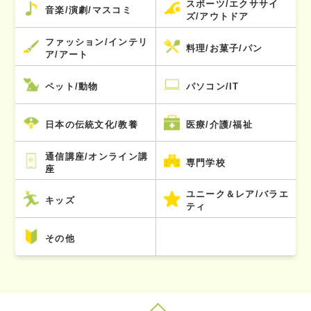
スポーツ/エクササイ
音楽/演劇/マスコミ
ズ/アウトドア
ファッション/インテリ
料理/お菓子/パン
ア/アート
ペット/動物
パソコン/IT
日本の伝統文化/教養
医療/介護/福祉
通信講座/オンライン講
専門学校
座
ユニーク＆レア/バラエ
キッズ
ティ
その他