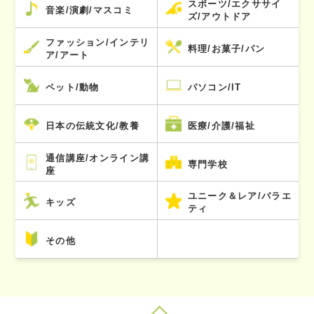
スポーツ/エクササイ
音楽/演劇/マスコミ
ズ/アウトドア
ファッション/インテリ
料理/お菓子/パン
ア/アート
ペット/動物
パソコン/IT
日本の伝統文化/教養
医療/介護/福祉
通信講座/オンライン講
専門学校
座
ユニーク＆レア/バラエ
キッズ
ティ
その他