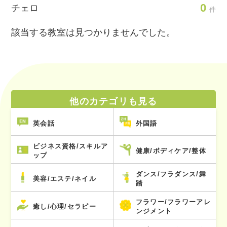
0
チェロ
件
該当する教室は見つかりませんでした。
他のカテゴリも見る
英会話
外国語
ビジネス資格/スキルア
健康/ボディケア/整体
ップ
ダンス/フラダンス/舞
美容/エステ/ネイル
踏
フラワー/フラワーアレ
癒し/心理/セラピー
ンジメント