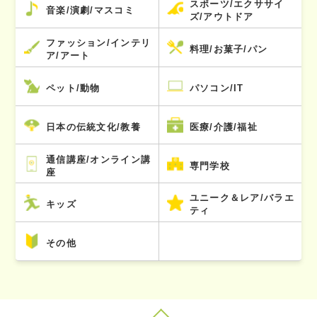
スポーツ/エクササイ
音楽/演劇/マスコミ
ズ/アウトドア
ファッション/インテリ
料理/お菓子/パン
ア/アート
ペット/動物
パソコン/IT
日本の伝統文化/教養
医療/介護/福祉
通信講座/オンライン講
専門学校
座
ユニーク＆レア/バラエ
キッズ
ティ
その他