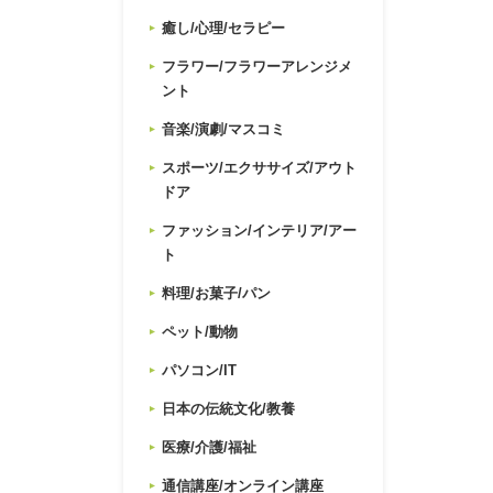
癒し/心理/セラピー
フラワー/フラワーアレンジメ
ント
音楽/演劇/マスコミ
スポーツ/エクササイズ/アウト
ドア
ファッション/インテリア/アー
ト
料理/お菓子/パン
ペット/動物
パソコン/IT
日本の伝統文化/教養
医療/介護/福祉
通信講座/オンライン講座