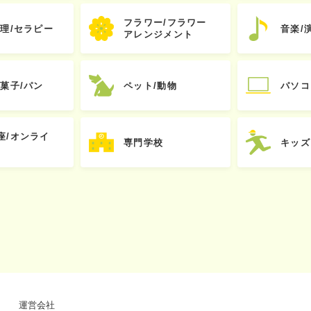
フラワー/フラワー
心理/セラピー
音楽/
アレンジメント
お菓子/パン
ペット/動物
パソコ
座/オンライ
専門学校
キッズ
運営会社