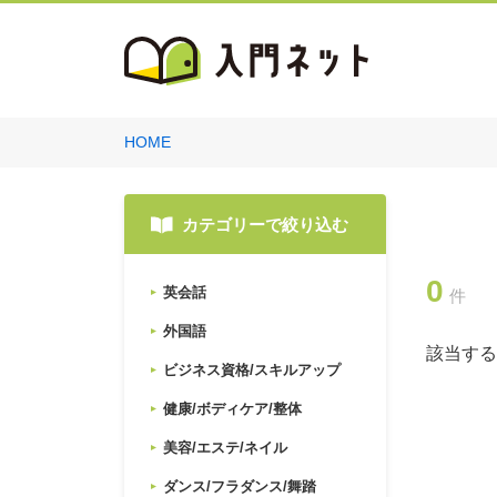
HOME
カテゴリーで絞り込む
0
英会話
件
外国語
該当する
ビジネス資格/スキルアップ
健康/ボディケア/整体
美容/エステ/ネイル
ダンス/フラダンス/舞踏