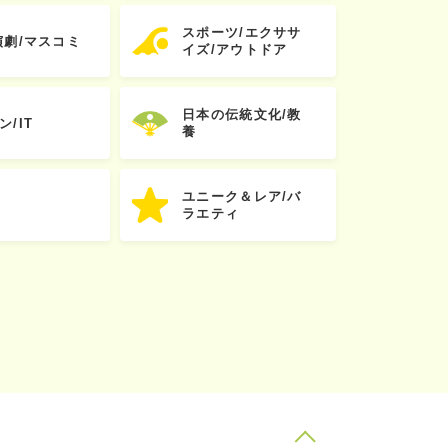
スポーツ/エクササ
演劇/マスコミ
イズ/アウトドア
日本の伝統文化/教
ン/IT
養
ユニーク＆レア/バ
ラエティ