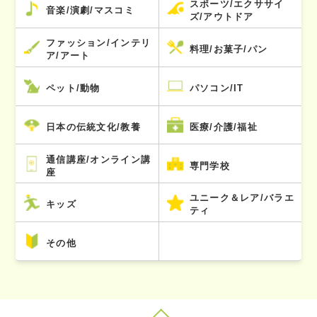
スポーツ/エクササイ
音楽/演劇/マスコミ
ズ/アウトドア
ファッション/インテリ
料理/お菓子/パン
ア/アート
ペット/動物
パソコン/IT
日本の伝統文化/教養
医療/介護/福祉
通信講座/オンライン講
専門学校
座
ユニーク＆レア/バラエ
キッズ
ティ
その他