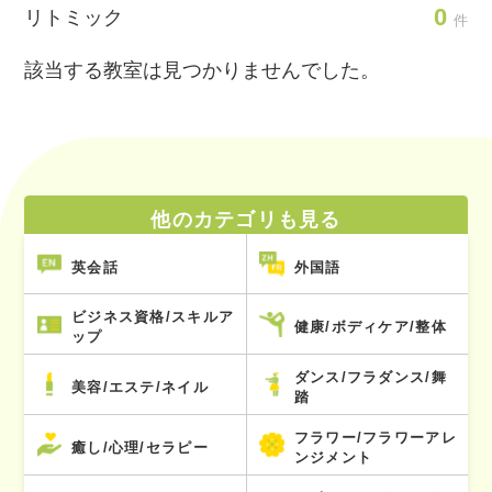
0
リトミック
件
該当する教室は見つかりませんでした。
他のカテゴリも見る
英会話
外国語
ビジネス資格/スキルア
健康/ボディケア/整体
ップ
ダンス/フラダンス/舞
美容/エステ/ネイル
踏
フラワー/フラワーアレ
癒し/心理/セラピー
ンジメント