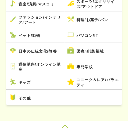
スポーツ/エクササイ
音楽/演劇/マスコミ
ズ/アウトドア
ファッション/インテリ
料理/お菓子/パン
ア/アート
ペット/動物
パソコン/IT
日本の伝統文化/教養
医療/介護/福祉
通信講座/オンライン講
専門学校
座
ユニーク＆レア/バラエ
キッズ
ティ
その他