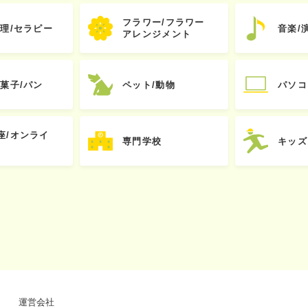
フラワー/フラワー
心理/セラピー
音楽/
アレンジメント
お菓子/パン
ペット/動物
パソコ
座/オンライ
専門学校
キッズ
運営会社