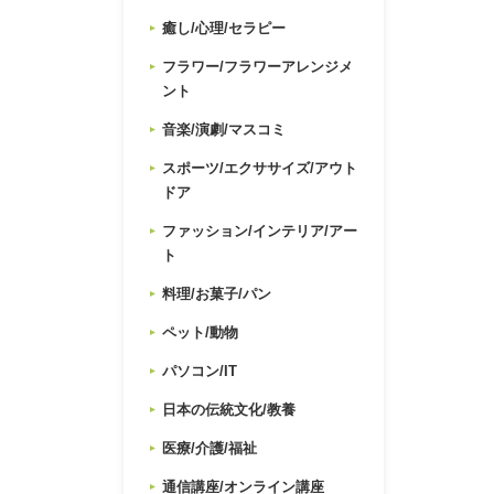
癒し/心理/セラピー
フラワー/フラワーアレンジメ
ント
音楽/演劇/マスコミ
スポーツ/エクササイズ/アウト
ドア
ファッション/インテリア/アー
ト
料理/お菓子/パン
ペット/動物
パソコン/IT
日本の伝統文化/教養
医療/介護/福祉
通信講座/オンライン講座