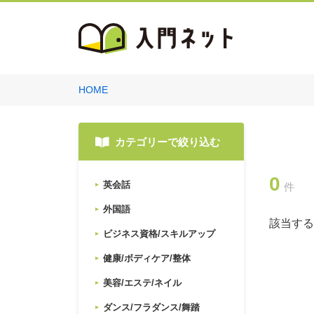
HOME
カテゴリーで絞り込む
0
英会話
件
外国語
該当する
ビジネス資格/スキルアップ
健康/ボディケア/整体
美容/エステ/ネイル
ダンス/フラダンス/舞踏