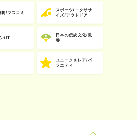
スポーツ/エクササ
演劇/マスコミ
イズ/アウトドア
日本の伝統文化/教
ン/IT
養
ユニーク＆レア/バ
ラエティ