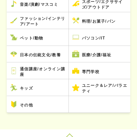
スポーツ/エクササイ
音楽/演劇/マスコミ
ズ/アウトドア
ファッション/インテリ
料理/お菓子/パン
ア/アート
ペット/動物
パソコン/IT
日本の伝統文化/教養
医療/介護/福祉
通信講座/オンライン講
専門学校
座
ユニーク＆レア/バラエ
キッズ
ティ
その他