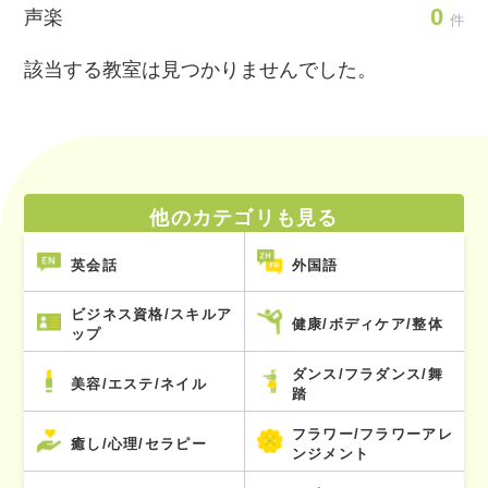
0
声楽
件
該当する教室は見つかりませんでした。
他のカテゴリも見る
英会話
外国語
ビジネス資格/スキルア
健康/ボディケア/整体
ップ
ダンス/フラダンス/舞
美容/エステ/ネイル
踏
フラワー/フラワーアレ
癒し/心理/セラピー
ンジメント