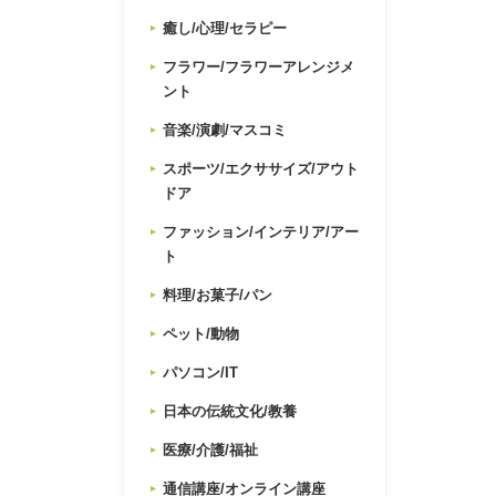
癒し/心理/セラピー
フラワー/フラワーアレンジメ
ント
音楽/演劇/マスコミ
スポーツ/エクササイズ/アウト
ドア
ファッション/インテリア/アー
ト
料理/お菓子/パン
ペット/動物
パソコン/IT
日本の伝統文化/教養
医療/介護/福祉
通信講座/オンライン講座