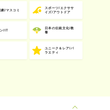
スポーツ/エクササ
演劇/マスコミ
イズ/アウトドア
日本の伝統文化/教
ン/IT
養
ユニーク＆レア/バ
ラエティ