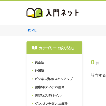
HOME
カテゴリーで絞り込む
0
英会話
件
外国語
該当する
ビジネス資格/スキルアップ
健康/ボディケア/整体
美容/エステ/ネイル
ダンス/フラダンス/舞踏