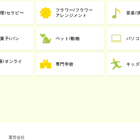
フラワー/フラワー
心理/セラピー
音楽/
アレンジメント
お菓子/パン
ペット/動物
パソコ
座/オンライ
専門学校
キッズ
運営会社