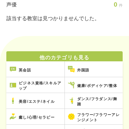
0
声優
件
該当する教室は見つかりませんでした。
他のカテゴリも見る
英会話
外国語
ビジネス資格/スキルア
健康/ボディケア/整体
ップ
ダンス/フラダンス/舞
美容/エステ/ネイル
踏
フラワー/フラワーアレ
癒し/心理/セラピー
ンジメント