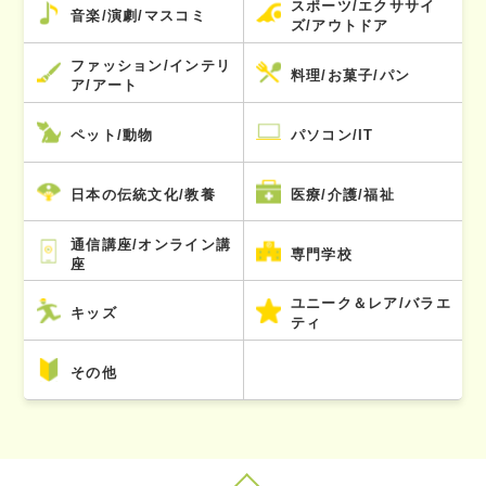
スポーツ/エクササイ
音楽/演劇/マスコミ
ズ/アウトドア
ファッション/インテリ
料理/お菓子/パン
ア/アート
ペット/動物
パソコン/IT
日本の伝統文化/教養
医療/介護/福祉
通信講座/オンライン講
専門学校
座
ユニーク＆レア/バラエ
キッズ
ティ
その他