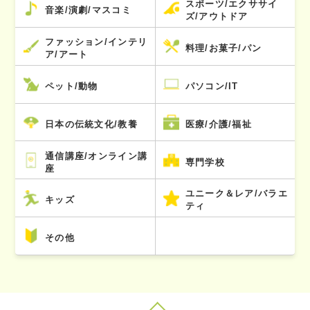
スポーツ/エクササイ
音楽/演劇/マスコミ
ズ/アウトドア
ファッション/インテリ
料理/お菓子/パン
ア/アート
ペット/動物
パソコン/IT
日本の伝統文化/教養
医療/介護/福祉
通信講座/オンライン講
専門学校
座
ユニーク＆レア/バラエ
キッズ
ティ
その他