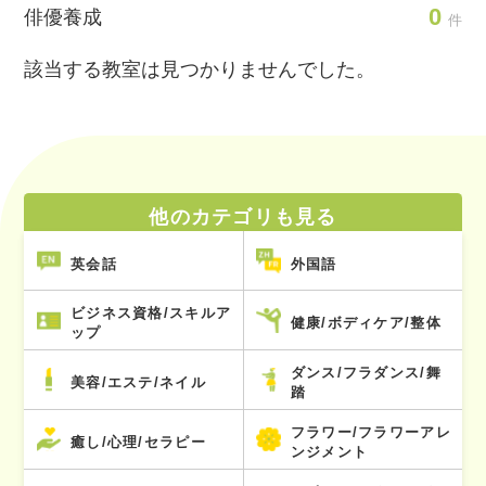
0
俳優養成
件
該当する教室は見つかりませんでした。
他のカテゴリも見る
英会話
外国語
ビジネス資格/スキルア
健康/ボディケア/整体
ップ
ダンス/フラダンス/舞
美容/エステ/ネイル
踏
フラワー/フラワーアレ
癒し/心理/セラピー
ンジメント