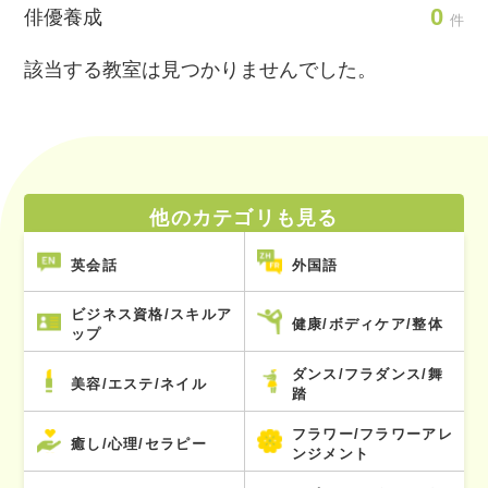
0
俳優養成
件
該当する教室は見つかりませんでした。
他のカテゴリも見る
英会話
外国語
ビジネス資格/スキルア
健康/ボディケア/整体
ップ
ダンス/フラダンス/舞
美容/エステ/ネイル
踏
フラワー/フラワーアレ
癒し/心理/セラピー
ンジメント