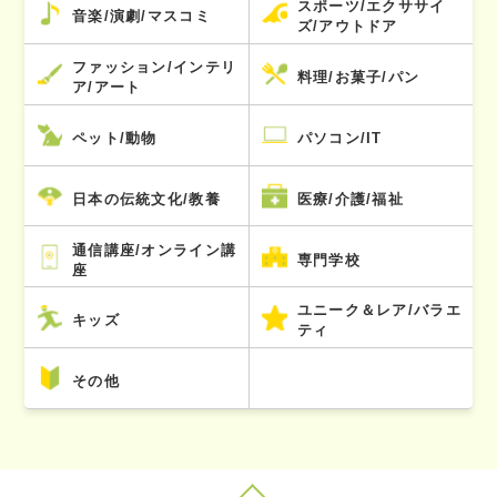
スポーツ/エクササイ
音楽/演劇/マスコミ
ズ/アウトドア
ファッション/インテリ
料理/お菓子/パン
ア/アート
ペット/動物
パソコン/IT
日本の伝統文化/教養
医療/介護/福祉
通信講座/オンライン講
専門学校
座
ユニーク＆レア/バラエ
キッズ
ティ
その他