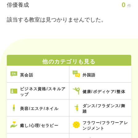
0
俳優養成
件
該当する教室は見つかりませんでした。
他のカテゴリも見る
英会話
外国語
ビジネス資格/スキルア
健康/ボディケア/整体
ップ
ダンス/フラダンス/舞
美容/エステ/ネイル
踏
フラワー/フラワーアレ
癒し/心理/セラピー
ンジメント