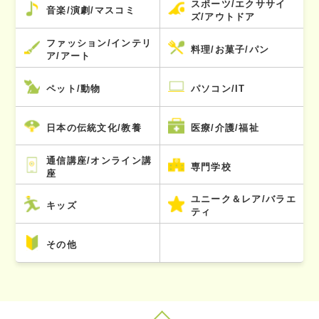
スポーツ/エクササイ
音楽/演劇/マスコミ
ズ/アウトドア
ファッション/インテリ
料理/お菓子/パン
ア/アート
ペット/動物
パソコン/IT
日本の伝統文化/教養
医療/介護/福祉
通信講座/オンライン講
専門学校
座
ユニーク＆レア/バラエ
キッズ
ティ
その他