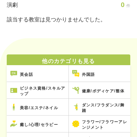
0
演劇
件
該当する教室は見つかりませんでした。
他のカテゴリも見る
英会話
外国語
ビジネス資格/スキルア
健康/ボディケア/整体
ップ
ダンス/フラダンス/舞
美容/エステ/ネイル
踏
フラワー/フラワーアレ
癒し/心理/セラピー
ンジメント