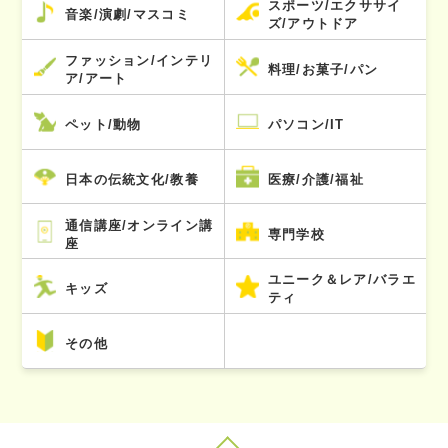
スポーツ/エクササイ
音楽/演劇/マスコミ
ズ/アウトドア
ファッション/インテリ
料理/お菓子/パン
ア/アート
ペット/動物
パソコン/IT
日本の伝統文化/教養
医療/介護/福祉
通信講座/オンライン講
専門学校
座
ユニーク＆レア/バラエ
キッズ
ティ
その他