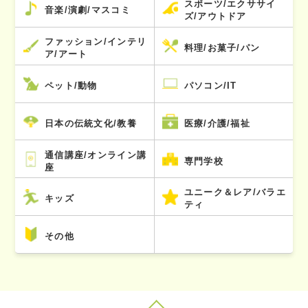
スポーツ/エクササイ
音楽/演劇/マスコミ
ズ/アウトドア
ファッション/インテリ
料理/お菓子/パン
ア/アート
ペット/動物
パソコン/IT
日本の伝統文化/教養
医療/介護/福祉
通信講座/オンライン講
専門学校
座
ユニーク＆レア/バラエ
キッズ
ティ
その他