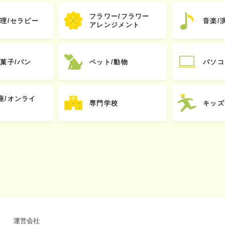
フラワー/フラワー
心理/セラピー
音楽/
アレンジメント
お菓子/パン
ペット/動物
パソコ
座/オンライ
専門学校
キッズ
運営会社