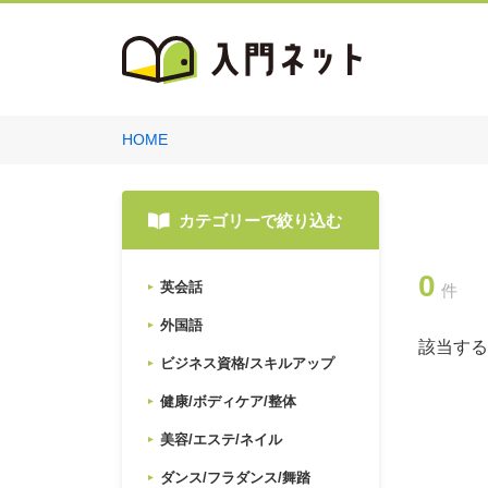
HOME
カテゴリーで絞り込む
0
英会話
件
外国語
該当する
ビジネス資格/スキルアップ
健康/ボディケア/整体
美容/エステ/ネイル
ダンス/フラダンス/舞踏