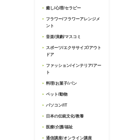
癒し/心理/セラピー
フラワー/フラワーアレンジメ
ント
音楽/演劇/マスコミ
スポーツ/エクササイズ/アウト
ドア
ファッション/インテリア/アー
ト
料理/お菓子/パン
ペット/動物
パソコン/IT
日本の伝統文化/教養
医療/介護/福祉
通信講座/オンライン講座