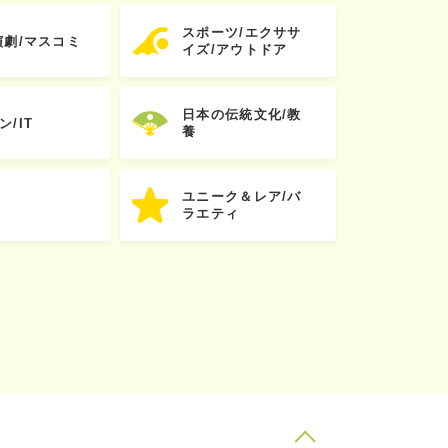
スポーツ/エクササ
演劇/マスコミ
イズ/アウトドア
日本の伝統文化/教
ン/IT
養
ユニーク＆レア/バ
ラエティ