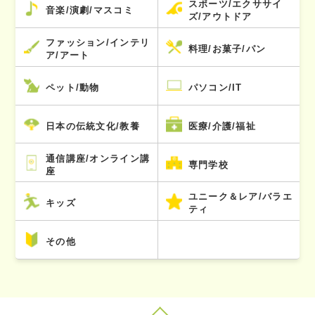
スポーツ/エクササイ
音楽/演劇/マスコミ
ズ/アウトドア
ファッション/インテリ
料理/お菓子/パン
ア/アート
ペット/動物
パソコン/IT
日本の伝統文化/教養
医療/介護/福祉
通信講座/オンライン講
専門学校
座
ユニーク＆レア/バラエ
キッズ
ティ
その他