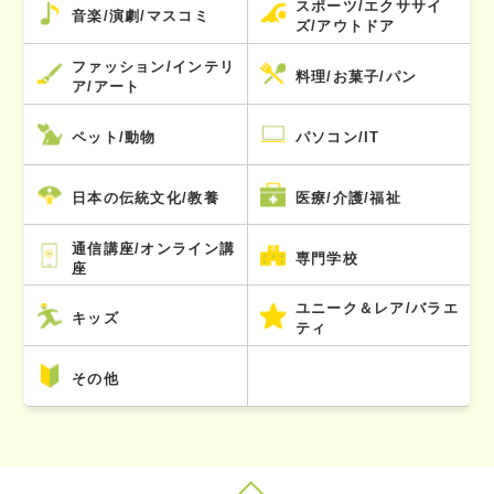
スポーツ/エクササイ
音楽/演劇/マスコミ
ズ/アウトドア
ファッション/インテリ
料理/お菓子/パン
ア/アート
ペット/動物
パソコン/IT
日本の伝統文化/教養
医療/介護/福祉
通信講座/オンライン講
専門学校
座
ユニーク＆レア/バラエ
キッズ
ティ
その他