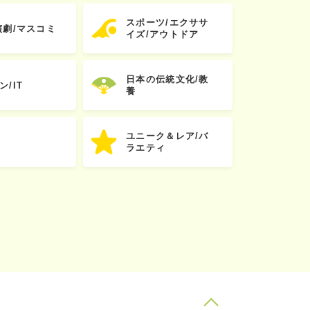
スポーツ/エクササ
演劇/マスコミ
イズ/アウトドア
日本の伝統文化/教
ン/IT
養
ユニーク＆レア/バ
ラエティ