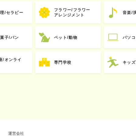
フラワー/フラワー
心理/セラピー
音楽/
アレンジメント
お菓子/パン
ペット/動物
パソコ
座/オンライ
専門学校
キッズ
運営会社