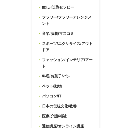
癒し/心理/セラピー
フラワー/フラワーアレンジメ
ント
音楽/演劇/マスコミ
スポーツ/エクササイズ/アウト
ドア
ファッション/インテリア/アー
ト
料理/お菓子/パン
ペット/動物
パソコン/IT
日本の伝統文化/教養
医療/介護/福祉
通信講座/オンライン講座