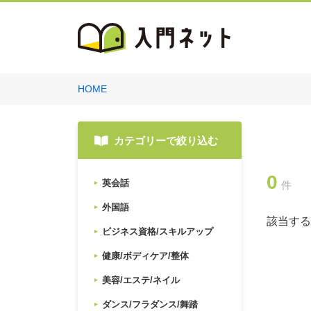
HOME
カテゴリーで絞り込む
0
英会話
件
外国語
該当する
ビジネス資格/スキルアップ
健康/ボディケア/整体
美容/エステ/ネイル
ダンス/フラダンス/舞踏