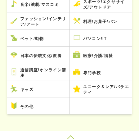
スポーツ/エクササイ
音楽/演劇/マスコミ
ズ/アウトドア
ファッション/インテリ
料理/お菓子/パン
ア/アート
ペット/動物
パソコン/IT
日本の伝統文化/教養
医療/介護/福祉
通信講座/オンライン講
専門学校
座
ユニーク＆レア/バラエ
キッズ
ティ
その他