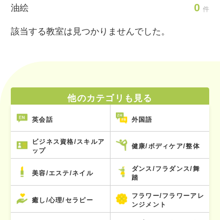
0
油絵
件
該当する教室は見つかりませんでした。
他のカテゴリも見る
英会話
外国語
ビジネス資格/スキルア
健康/ボディケア/整体
ップ
ダンス/フラダンス/舞
美容/エステ/ネイル
踏
フラワー/フラワーアレ
癒し/心理/セラピー
ンジメント